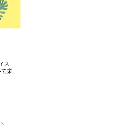
ィス
いて栄
い。