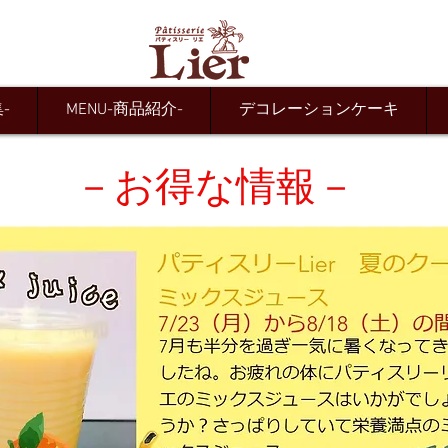
集-
MENU-商品紹介-
デコレーションケーキ
​－お得な情報－