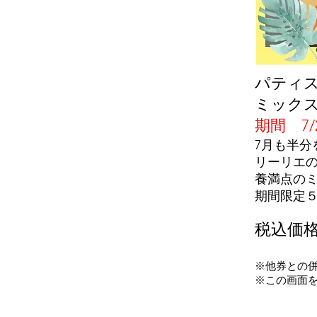
パティス
ミック
期間
7
7月も半
リーリエ
養満点の
期間限定
税込価
※他券との
​※この画面